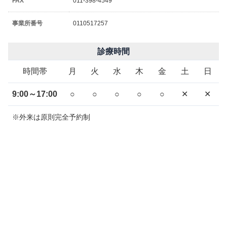
FAX
011-398-4549
事業所番号
0110517257
診療時間
時間帯
月
火
水
木
金
土
日
9:00～17:00
○
○
○
○
○
✕
✕
※外来は原則完全予約制