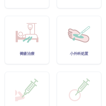
褥瘡治療
小外科処置