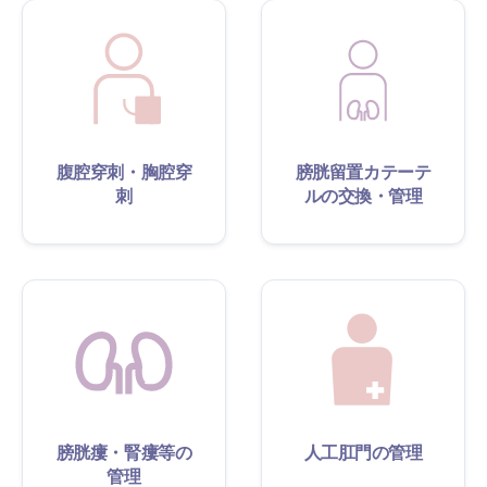
腹腔穿刺・胸腔穿
膀胱留置カテーテ
刺
ルの交換・管理
膀胱瘻・腎瘻等の
人工肛門の管理
管理